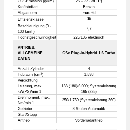
2
CO
-Emission (g/km)
25 – 23 (WLTP)
Kraftstoffart
Benzin
Abgasnorm
Euro 6d
(B)
Effizienzklasse
Beschleunigung (0 -
7,7
100 km/h)
Höchstgeschwindigkeit
225/135 elektrisch
ANTRIEB,
ALLGEMEINE
GSe Plug-in-Hybrid 1.6 Turbo
DATEN
Anzahl Zylinder
4
3
Hubraum (cm
)
1.598
Verdichtung
Leistung, max.
133 (180)/6.000; Systemleistung
kW(PS)/min-1
165 (225)
Drehmoment, max.
250/1.750 (Systemleistung 360)
Nm/min-1
Getriebe
8-Stufen-Automatik
Start/Stopp
Antrieb
Vorderradantrieb