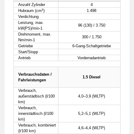
Anzahl Zylinder
4
3
Hubraum (cm
)
1.498
Verdichtung
Leistung, max.
96 (130) / 3.750
kW(PS)/min-1
Drehmoment, max.
300 / 1.750
Nm/min-1
Getriebe
6-Gang-Schaltgetriebe
Start/Stopp
Antrieb
Vorderradantrieb
Verbrauchsdaten /
1.5 Diesel
Fahrleistungen
Verbrauch,
außerstädtisch (l/100
4,0–3,9 (WLTP)
km)
Verbrauch,
innerstädtisch (l/100
5,2–5,1 (WLTP)
km)
Verbrauch, kombiniert
4,6–4,4 (WLTP)
(l/100 km)