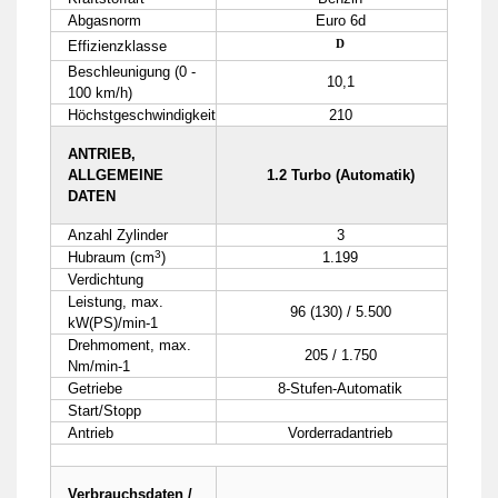
Abgasnorm
Euro 6d
D
Effizienzklasse
Beschleunigung (0 -
10,1
100 km/h)
Höchstgeschwindigkeit
210
ANTRIEB,
ALLGEMEINE
1.2 Turbo (Automatik)
DATEN
Anzahl Zylinder
3
3
Hubraum (cm
)
1.199
Verdichtung
Leistung, max.
96 (130) / 5.500
kW(PS)/min-1
Drehmoment, max.
205 / 1.750
Nm/min-1
Getriebe
8-Stufen-Automatik
Start/Stopp
Antrieb
Vorderradantrieb
Verbrauchsdaten /