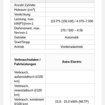
Anzahl Zylinder
3
Hubraum (cm
)
Verdichtung
Leistung, max.
115 PS (156 kW) / 4.070–7.500
kW(PS)/min-1
Drehmoment, max.
270 / 500 – 4.06
Nm/min-1
Getriebe
Automatik
Start/Stopp
Antrieb
Vorderradantrieb
Verbrauchsdaten /
Astra Electric
Fahrleistungen
Verbrauch,
außerstädtisch (l/100
km)
Verbrauch,
innerstädtisch (l/100
km)
Verbrauch, kombiniert
15,8 - 15,0 kW/h (WLTP)
(l/100 km)