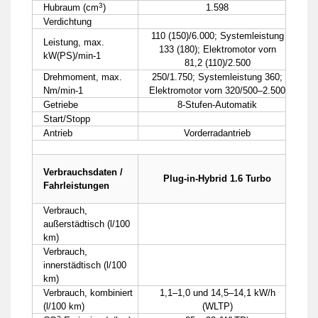
3
Hubraum (cm
)
1.598
Verdichtung
110 (150)/6.000; Systemleistung
Leistung, max.
133 (180); Elektromotor vorn
kW(PS)/min-1
81,2 (110)/2.500
Drehmoment, max.
250/1.750; Systemleistung 360;
Nm/min-1
Elektromotor vorn 320/500–2.500
Getriebe
8-Stufen-Automatik
Start/Stopp
Antrieb
Vorderradantrieb
Verbrauchsdaten /
Plug-in-Hybrid 1.6 Turbo
Fahrleistungen
Verbrauch,
außerstädtisch (l/100
km)
Verbrauch,
innerstädtisch (l/100
km)
Verbrauch, kombiniert
1,1–1,0 und 14,5–14,1 kW/h
(l/100 km)
(WLTP)