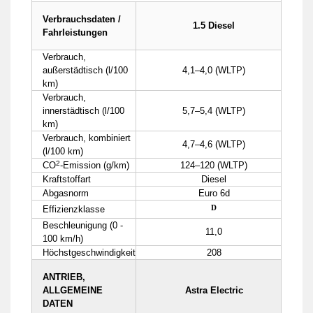
Verbrauchsdaten /
1.5 Diesel
Fahrleistungen
Verbrauch,
außerstädtisch (l/100
4,1–4,0 (WLTP)
km)
Verbrauch,
innerstädtisch (l/100
5,7–5,4 (WLTP)
km)
Verbrauch, kombiniert
4,7–4,6 (WLTP)
(l/100 km)
2
CO
-Emission (g/km)
124–120 (WLTP)
Kraftstoffart
Diesel
Abgasnorm
Euro 6d
D
Effizienzklasse
Beschleunigung (0 -
11,0
100 km/h)
Höchstgeschwindigkeit
208
ANTRIEB,
ALLGEMEINE
Astra Electric
DATEN