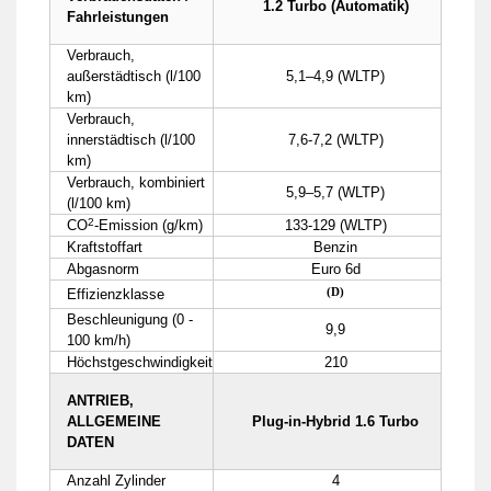
1.2 Turbo (Automatik)
Fahrleistungen
Verbrauch,
außerstädtisch (l/100
5,1–4,9 (WLTP)
km)
Verbrauch,
innerstädtisch (l/100
7,6-7,2 (WLTP)
km)
Verbrauch, kombiniert
5,9–5,7 (WLTP)
(l/100 km)
2
CO
-Emission (g/km)
133-129 (WLTP)
Kraftstoffart
Benzin
Abgasnorm
Euro 6d
(D)
Effizienzklasse
Beschleunigung (0 -
9,9
100 km/h)
Höchstgeschwindigkeit
210
ANTRIEB,
ALLGEMEINE
Plug-in-Hybrid 1.6 Turbo
DATEN
Anzahl Zylinder
4