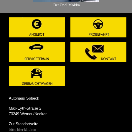
is-Angebot
Der Opel Mokka
Der Ope
Autohaus Sobeck
Max-Eyth-Straße 2
73249 Wernau/Neckar
Zur Standortseite
bitte hier klicken