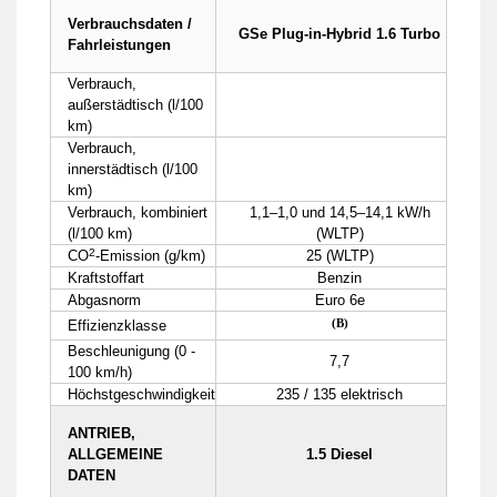
Verbrauchsdaten /
GSe Plug-in-Hybrid 1.6 Turbo
Fahrleistungen
Verbrauch,
außerstädtisch (l/100
km)
Verbrauch,
innerstädtisch (l/100
km)
Verbrauch, kombiniert
1,1–1,0 und 14,5–14,1 kW/h
(l/100 km)
(WLTP)
2
CO
-Emission (g/km)
25 (WLTP)
Kraftstoffart
Benzin
Abgasnorm
Euro 6e
(B)
Effizienzklasse
Beschleunigung (0 -
7,7
100 km/h)
Höchstgeschwindigkeit
235 / 135 elektrisch
ANTRIEB,
ALLGEMEINE
1.5 Diesel
DATEN