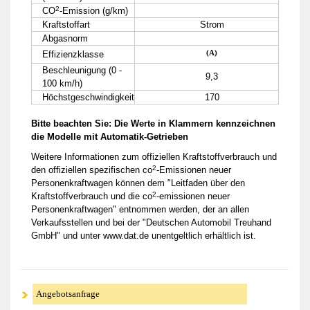
2
CO
-Emission (g/km)
Kraftstoffart
Strom
Abgasnorm
(A)
Effizienzklasse
Beschleunigung (0 -
9,3
100 km/h)
Höchstgeschwindigkeit
170
Bitte beachten Sie: Die Werte in Klammern kennzeichnen
die Modelle mit Automatik-Getrieben
Weitere Informationen zum offiziellen Kraftstoffverbrauch und
2
den offiziellen spezifischen co
-Emissionen neuer
Personenkraftwagen können dem "Leitfaden über den
2
Kraftstoffverbrauch und die co
-emissionen neuer
Personenkraftwagen" entnommen werden, der an allen
Verkaufsstellen und bei der "Deutschen Automobil Treuhand
GmbH" und unter www.dat.de unentgeltlich erhältlich ist.
Angebotsanfrage