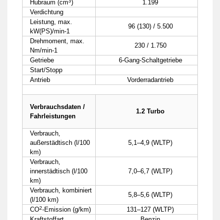
3
Hubraum (cm
)
1.199
Verdichtung
Leistung, max.
96 (130) / 5.500
kW(PS)/min-1
Drehmoment, max.
230 / 1.750
Nm/min-1
Getriebe
6-Gang-Schaltgetriebe
Start/Stopp
Antrieb
Vorderradantrieb
Verbrauchsdaten /
1.2 Turbo
Fahrleistungen
Verbrauch,
außerstädtisch (l/100
5,1–4,9 (WLTP)
km)
Verbrauch,
innerstädtisch (l/100
7,0–6,7 (WLTP)
km)
Verbrauch, kombiniert
5,8–5,6 (WLTP)
(l/100 km)
2
CO
-Emission (g/km)
131–127 (WLTP)
Kraftstoffart
Benzin