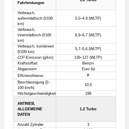
Fahrleistungen
Verbrauch,
außerstädtisch (l/100
5,0–4,9 (WLTP)
km)
Verbrauch,
innerstädtisch (l/100
6,9–6,7 (WLTP)
km)
Verbrauch, kombiniert
5,7–5,6 (WLTP)
(l/100 km)
2
CO
-Emission (g/km)
130–127 (WLTP)
Kraftstoffart
Benzin
Abgasnorm
Euro 6d
D
Effizienzklasse
Beschleunigung (0 -
10,5
100 km/h)
Höchstgeschwindigkeit
199
ANTRIEB,
ALLGEMEINE
1.2 Turbo
DATEN
Anzahl Zylinder
3