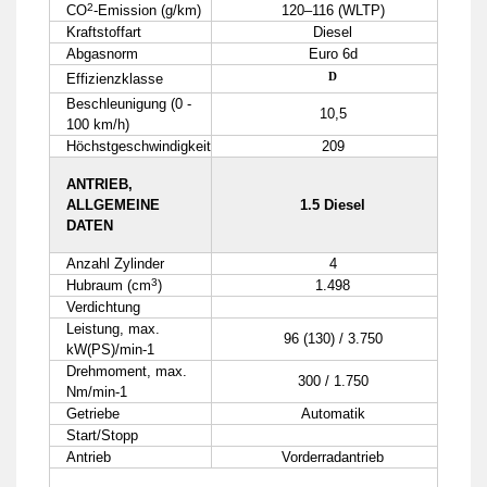
2
CO
-Emission (g/km)
120–116 (WLTP)
Kraftstoffart
Diesel
Abgasnorm
Euro 6d
D
Effizienzklasse
Beschleunigung (0 -
10,5
100 km/h)
Höchstgeschwindigkeit
209
ANTRIEB,
ALLGEMEINE
1.5 Diesel
DATEN
Anzahl Zylinder
4
3
Hubraum (cm
)
1.498
Verdichtung
Leistung, max.
96 (130) / 3.750
kW(PS)/min-1
Drehmoment, max.
300 / 1.750
Nm/min-1
Getriebe
Automatik
Start/Stopp
Antrieb
Vorderradantrieb