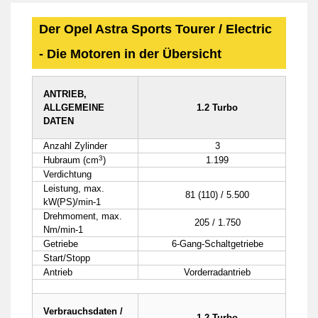
Der Opel Astra Sports Tourer / Electric
- Die Motoren in der Übersicht
ANTRIEB,
ALLGEMEINE
1.2 Turbo
DATEN
Anzahl Zylinder
3
3
Hubraum (cm
)
1.199
Verdichtung
Leistung, max.
81 (110) / 5.500
kW(PS)/min-1
Drehmoment, max.
205 / 1.750
Nm/min-1
Getriebe
6-Gang-Schaltgetriebe
Start/Stopp
Antrieb
Vorderradantrieb
Verbrauchsdaten /
1.2 Turbo