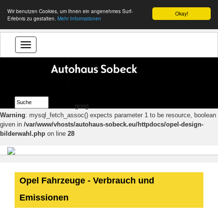
Wir benutzen Cookies, um Ihnen ein angenehmes Surf-
Okay!
Erlebnis zu gestalten.
Mehr Informationen
goog
Warning
: mysql_fetch_assoc() expects parameter 1 to be resource, boolean
given in
/var/www/vhosts/autohaus-sobeck.eu/httpdocs/opel-design-
bilderwahl.php
on line
28
Opel Fahrzeuge - Verbrauch und
Emissionen