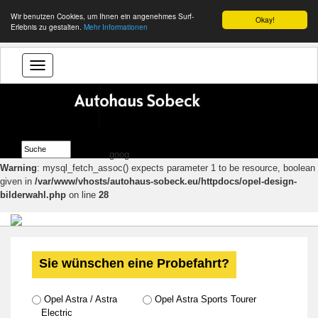
Wir benutzen Cookies, um Ihnen ein angenehmes Surf-
Okay!
Erlebnis zu gestalten.
Mehr Informationen
goog
Warning
: mysql_fetch_assoc() expects parameter 1 to be resource, boolean
given in
/var/www/vhosts/autohaus-sobeck.eu/httpdocs/opel-design-
bilderwahl.php
on line
28
Sie wünschen eine Probefahrt?
Opel Astra / Astra
Opel Astra Sports Tourer
Electric