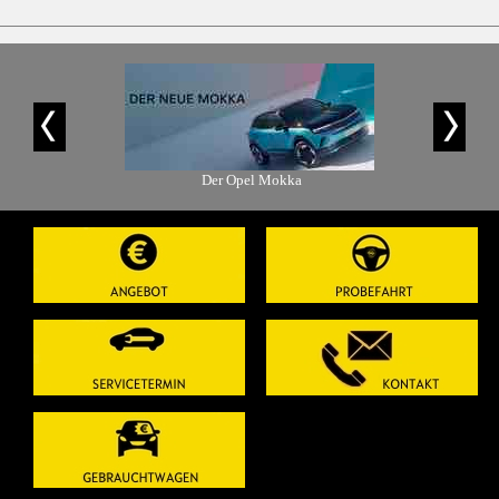
is-Angebot
Der Opel Mokka
Der Ope