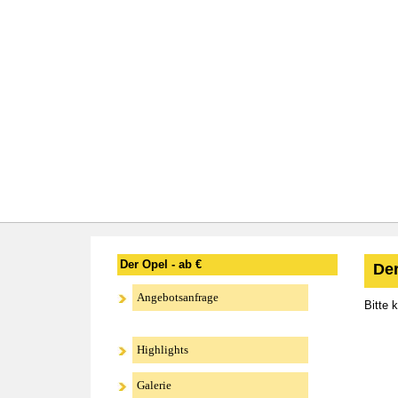
Der Opel - ab €
Der
Angebotsanfrage
Bitte 
Highlights
Galerie