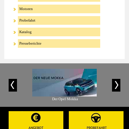
Motoren
Probefahrt
Katalog
Presseberichte
is-Angebot
Der Opel Mokka
Der Ope