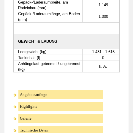
Gepäck-/Laderaumbreite, am
1.149
Radeinbau (mm)
Gepäck-/Laderaumlänge, am Boden
1.000
(mm)
GEWICHT & LADUNG
Leergewicht (kg)
1.431 - 1.615
Tankinhalt (l)
0
Anhängelast gebremst / ungebremst
k. A.
(kg)
Angebotsanfrage
Highlights
Galerie
Technische Daten