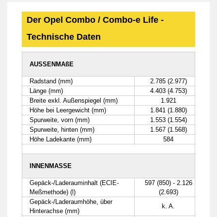
Der Opel Combo / Combo-e Life -
Technische Daten
AUSSENMAßE
Radstand (mm)
2.785 (2.977)
Länge (mm)
4.403 (4.753)
Breite exkl. Außenspiegel (mm)
1.921
Höhe bei Leergewicht (mm)
1.841 (1.880)
Spurweite, vorn (mm)
1.553 (1.554)
Spurweite, hinten (mm)
1.567 (1.568)
Höhe Ladekante (mm)
584
INNENMASSE
Gepäck-/Laderauminhalt (ECIE-
597 (850) - 2.126
Meßmethode) (l)
(2.693)
Gepäck-/Laderaumhöhe, über
k. A.
Hinterachse (mm)