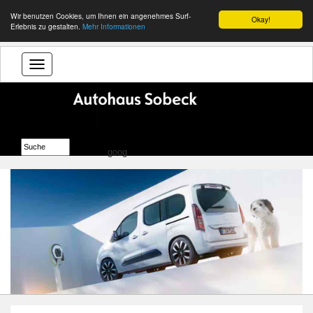
Wir benutzen Cookies, um Ihnen ein angenehmes Surf-
Okay!
Erlebnis zu gestalten.
Mehr Informationen
goog